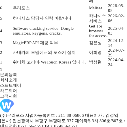
페
2026-05-
6
우리포스
Malissa
05
하나시스
2026-02-
5
하나시스 담당자 연락 바랍니다.
06
서비스
Get Tor
Software cracking service. Dongle
2025-04-
4
browser
emulators, keygens, cracks.
03
for access.
2024-12-
3
MagicERP API 제공 여부
김은성
14
2024-07-
2
사내카페 모델에서의 포스기 설치
이회영
29
2024-04-
1
위터치 코리아(WeTouch Korea) 입니다.
박성현
24
1
문의등록
회사소개
소프트웨어
하드웨어
고객지원
(주)우리포스 사업자등록번호 : 211-88-06806 대표이사 : 김정엽
[본사] 인천광역시 부평구 부평대로 337 제이타워3차 806호/807호 /
대표전화 02-1566-4551 FAX 02-869-4551