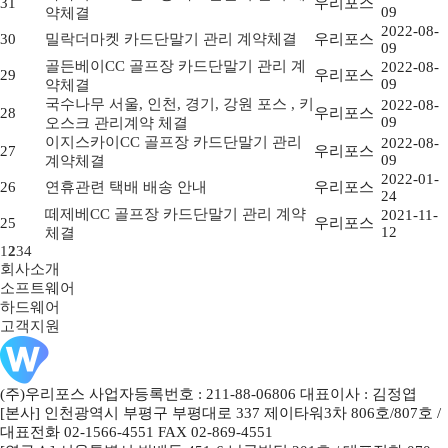
31
우리포스
09
약체결
2022-08-
30
밀락더마켓 카드단말기 관리 계약체결
우리포스
09
골든베이CC 골프장 카드단말기 관리 계
2022-08-
29
우리포스
09
약체결
국수나무 서울, 인천, 경기, 강원 포스 , 키
2022-08-
28
우리포스
09
오스크 관리계약 체결
이지스카이CC 골프장 카드단말기 관리
2022-08-
27
우리포스
09
계약체결
2022-01-
26
연휴관련 택배 배송 안내
우리포스
24
떼제베CC 골프장 카드단말기 관리 계약
2021-11-
25
우리포스
12
체결
1
2
3
4
회사소개
소프트웨어
하드웨어
고객지원
(주)우리포스 사업자등록번호 : 211-88-06806 대표이사 : 김정엽
[본사] 인천광역시 부평구 부평대로 337 제이타워3차 806호/807호 /
대표전화 02-1566-4551 FAX 02-869-4551