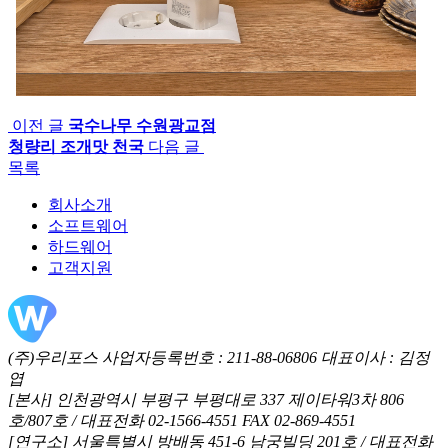
이전 글
국수나무 수원광교점
청량리 조개맛 천국
다음 글
목록
회사소개
소프트웨어
하드웨어
고객지원
(주)우리포스 사업자등록번호 : 211-88-06806 대표이사 : 김정
엽
[본사] 인천광역시 부평구 부평대로 337 제이타워3차 806
호/807호 / 대표전화 02-1566-4551 FAX 02-869-4551
[연구소] 서울특별시 방배동 451-6 남궁빌딩 201호 / 대표전화