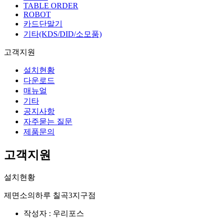
TABLE ORDER
ROBOT
카드단말기
기타(KDS/DID/소모품)
고객지원
설치현황
다운로드
매뉴얼
기타
공지사항
자주묻는 질문
제품문의
고객지원
설치현황
제면소의하루 칠곡3지구점
작성자 : 우리포스