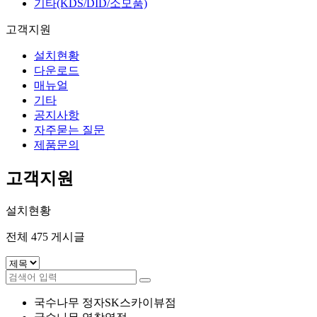
기타(KDS/DID/소모품)
고객지원
설치현황
다운로드
매뉴얼
기타
공지사항
자주묻는 질문
제품문의
고객지원
설치현황
전체
475
게시글
국수나무 정자SK스카이뷰점