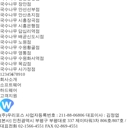
국수나무 장안점
국수나무 안선선부점
국수나무 안산초지점
국수나무 시흥장곡점
국수나무 시흥은행점
국수나무 답십리역점
국수나무 배곧신도시점
국수나무 노원점
국수나무 수원황골점
국수나무 영통점
국수나무 수원화서역점
국수나무 목감점
국수나무 사가정점
1
2
3
4
5
6
7
8
9
10
회사소개
소프트웨어
하드웨어
고객지원
(주)우리포스 사업자등록번호 : 211-88-06806 대표이사 : 김정엽
[본사] 인천광역시 부평구 부평대로 337 제이타워3차 806호/807호 /
대표전화 02-1566-4551 FAX 02-869-4551