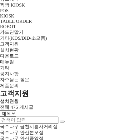
찍빵 KIOSK
POS
KIOSK
TABLE ORDER
ROBOT
카드단말기
기타(KDS/DID/소모품)
고객지원
설치현황
다운로드
매뉴얼
기타
공지사항
자주묻는 질문
제품문의
고객지원
설치현황
전체
475
게시글
국수나무 금천시흥사거리점
국수나무 안산본오점
국수나무 안산중앙점