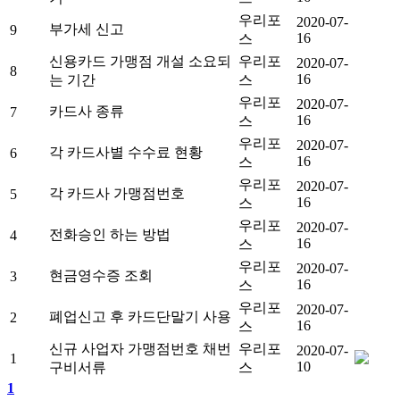
우리포
2020-07-
부가세 신고
9
16
스
신용카드 가맹점 개설 소요되
우리포
2020-07-
8
16
는 기간
스
우리포
2020-07-
카드사 종류
7
16
스
우리포
2020-07-
각 카드사별 수수료 현황
6
16
스
우리포
2020-07-
각 카드사 가맹점번호
5
16
스
우리포
2020-07-
전화승인 하는 방법
4
16
스
우리포
2020-07-
현금영수증 조회
3
16
스
우리포
2020-07-
폐업신고 후 카드단말기 사용
2
16
스
신규 사업자 가맹점번호 채번
우리포
2020-07-
1
10
구비서류
스
1