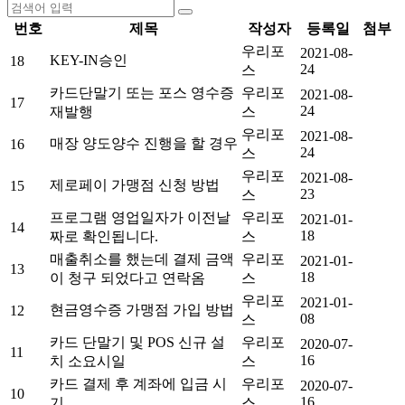
번호
제목
작성자
등록일
첨부
우리포
2021-08-
KEY-IN승인
18
24
스
카드단말기 또는 포스 영수증
우리포
2021-08-
17
24
재발행
스
우리포
2021-08-
매장 양도양수 진행을 할 경우
16
24
스
우리포
2021-08-
제로페이 가맹점 신청 방법
15
23
스
프로그램 영업일자가 이전날
우리포
2021-01-
14
18
짜로 확인됩니다.
스
매출취소를 했는데 결제 금액
우리포
2021-01-
13
18
이 청구 되었다고 연락옴
스
우리포
2021-01-
현금영수증 가맹점 가입 방법
12
08
스
카드 단말기 및 POS 신규 설
우리포
2020-07-
11
16
치 소요시일
스
카드 결제 후 계좌에 입금 시
우리포
2020-07-
10
16
기
스